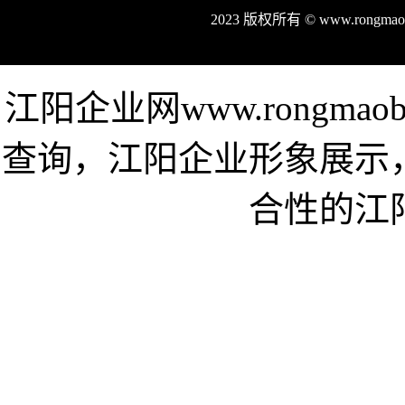
2023 版权所有 © www.rongm
江阳企业网www.rongma
查询，江阳企业形象展示
合性的江