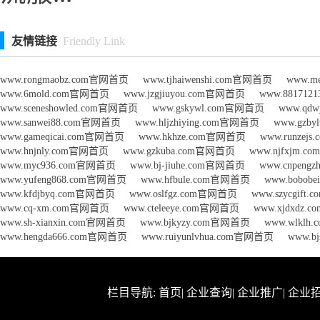
友情链接
Friendly Link
www.rongmaobz.com官网首页
www.tjhaiwenshi.com官网首页
www.m
www.6mold.com官网首页
www.jzgjiuyou.com官网首页
www.88171
www.sceneshowled.com官网首页
www.gskywl.com官网首页
www.qd
www.sanwei88.com官网首页
www.hljzhiying.com官网首页
www.gzb
www.gameqicai.com官网首页
www.hkhze.com官网首页
www.runzej
www.hnjnly.com官网首页
www.gzkuba.com官网首页
www.njfxjm.
www.myc936.com官网首页
www.bj-jiuhe.com官网首页
www.cnpeng
www.yufeng868.com官网首页
www.hfbule.com官网首页
www.bobob
www.kfdjbyq.com官网首页
www.oslfgz.com官网首页
www.szycgif
www.cq-xm.com官网首页
www.cteleeye.com官网首页
www.xjdxdz
www.sh-xianxin.com官网首页
www.bjkyzy.com官网首页
www.wlkl
www.hengda666.com官网首页
www.ruiyunlvhua.com官网首页
www.b
栏目导航:
首页
|
企业查询
|
企业推广
|
企业